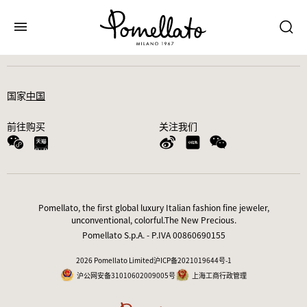
国家
中国
前往购买
关注我们
Pomellato, the first global luxury Italian fashion fine jeweler,
unconventional, colorful.The New Precious.
Pomellato S.p.A. - P.IVA 00860690155
2026 Pomellato Limited
沪ICP备2021019644号-1
沪公网安备31010602009005号
上海工商行政管理