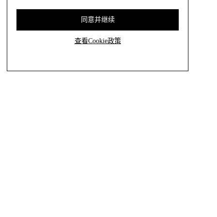
同意并继续
查看Cookie政策
国家
中国
客户服务
联系我们
常见问题解答
尺码指南